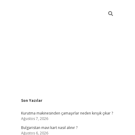
Sidebar
Son Yazılar
betci
vdcasino mobil giriş
ilbet casino
ilbet yeni
Kurutma makinesinden çamaşırlar neden kırışık çıkar ?
Ağustos 7, 2026
Bulgaristan mavi kart nasıl alınır ?
Ağustos 6, 2026