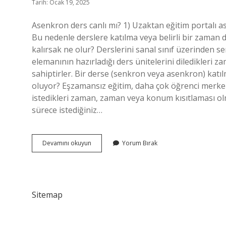
Tarih: Ocak 19, 2025
Asenkron ders canlı mı? 1) Uzaktan eğitim portalı a
Bu nedenle derslere katılma veya belirli bir zaman
kalırsak ne olur? Derslerini sanal sınıf üzerinden s
elemanının hazırladığı ders ünitelerini diledikleri 
sahiptirler. Bir derse (senkron veya asenkron) katı
oluyor? Eşzamansız eğitim, daha çok öğrenci merkezl
istedikleri zaman, zaman veya konum kısıtlaması o
sürece istediğiniz…
Asenkron
Devamını okuyun
Yorum Bırak
Sınav
Ne
Demek
Sitemap