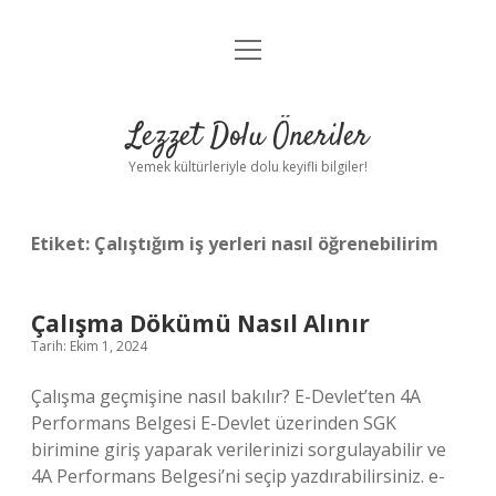
menüyü
Anasayfa
aç
Gizlilik Politikası
Lezzet Dolu Öneriler
Yasal Uyarı
Yemek kültürleriyle dolu keyifli bilgiler!
Hakkımızda
Etiket:
Çalıştığım iş yerleri nasıl öğrenebilirim
Çalışma Dökümü Nasıl Alınır
Tarih: Ekim 1, 2024
Çalışma geçmişine nasıl bakılır? E-Devlet’ten 4A
Performans Belgesi E-Devlet üzerinden SGK
birimine giriş yaparak verilerinizi sorgulayabilir ve
4A Performans Belgesi’ni seçip yazdırabilirsiniz. e-