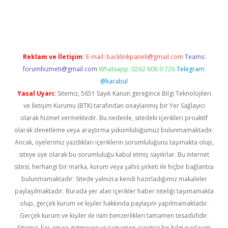
bet yeni giriş
Betexper giriş adresi güncellendi
betexper.xyz
m 
Reklam ve İletişim:
E-mail:
backlinkpaneli@gmail.com
Teams:
forumhizmeti@gmail.com
Whatsapp: 0262 606 0 726
Telegram:
@karabul
Yasal Uyarı:
Sitemiz, 5651 Sayılı Kanun gereğince Bilgi Teknolojileri
ve İletişim Kurumu (BTK) tarafından onaylanmış bir Yer Sağlayıcı
olarak hizmet vermektedir. Bu nedenle, sitedeki içerikleri proaktif
olarak denetleme veya araştırma yükümlülüğümüz bulunmamaktadır.
Ancak, üyelerimiz yazdıkları içeriklerin sorumluluğunu taşımakta olup,
siteye üye olarak bu sorumluluğu kabul etmiş sayılırlar. Bu internet
sitesi, herhangi bir marka, kurum veya şahıs şirketi ile hiçbir bağlantısı
bulunmamaktadır. Sitede yalnızca kendi hazırladığımız makaleler
paylaşılmaktadır. Burada yer alan içerikler haber niteliği taşımamakta
olup, gerçek kurum ve kişiler hakkında paylaşım yapılmamaktadır.
Gerçek kurum ve kişiler ile isim benzerlikleri tamamen tesadüfidir.
Sitemiz, kar amacı gütmeyen ve tamamen ücretsiz bir bilgi paylaşım