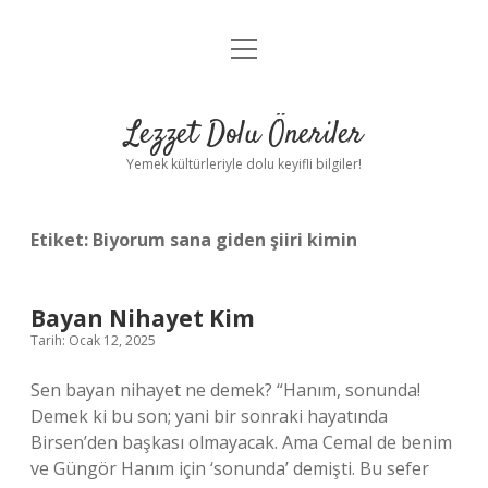
menüyü
Anasayfa
aç
Gizlilik Politikası
Lezzet Dolu Öneriler
Yasal Uyarı
Yemek kültürleriyle dolu keyifli bilgiler!
Hakkımızda
Etiket:
Biyorum sana giden şiiri kimin
Bayan Nihayet Kim
Tarih: Ocak 12, 2025
Sen bayan nihayet ne demek? “Hanım, sonunda!
Demek ki bu son; yani bir sonraki hayatında
Birsen’den başkası olmayacak. Ama Cemal de benim
ve Güngör Hanım için ‘sonunda’ demişti. Bu sefer