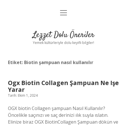
menüyü
Anasayfa
aç
Gizlilik Politikası
Lezzet Dolu Öneriler
Yasal Uyarı
Yemek kültürleriyle dolu keyifli bilgiler!
Hakkımızda
Etiket:
Biotin şampuan nasıl kullanılır
Ogx Biotin Collagen Şampuan Ne Işe
Yarar
Tarih: Ekim 1, 2024
OGX biotin Collagen şampuan Nasıl Kullanılır?
Öncelikle saçınızı ve saç derinizi ılık suyla ıslatın.
Elinize biraz OGX BiotinCollagen Şampuan dökün ve