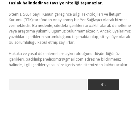
taslak halindedir ve tavsiye niteliği taşımazlar.
Sitemiz, 5651 Sayılı Kanun gereğince Bilgi Teknolojileri ve İletişim
Kurumu (BTK) tarafından onaylanmış bir Yer Sağlayıcı olarak hizmet
vermektedir. Bu nedenle, sitedeki içerikleri proaktif olarak denetleme
veya araştırma yükümlülüğümüz bulunmamaktadır. Ancak, üyelerimiz
yazdıkları içeriklerin sorumluluğunu taşımakta olup, siteye üye olarak
bu sorumluluğu kabul etmiş sayılırlar.
Hukuka ve yasal düzenlemelere aykırı olduğunu düşündüğünüz
içerikleri,
backlinkpanelicomtr@gmail.com
adresine bildirmeniz
halinde, ilgili içerikler yasal süre içerisinde sitemizden kaldırılacaktır.
Arama
bet yeni giriş
Betexper giriş adresi güncellendi
betexper.xyz
m 