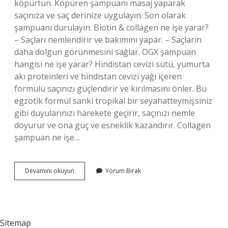
köpürtün. Köpüren şampuanı masaj yaparak
saçınıza ve saç derinize uygulayın. Son olarak
şampuanı durulayın. Biotin & collagen ne işe yarar?
– Saçları nemlendirir ve bakımını yapar. – Saçların
daha dolgun görünmesini sağlar. OGX şampuan
hangisi ne işe yarar? Hindistan cevizi sütü, yumurta
akı proteinleri ve hindistan cevizi yağı içeren
formülü saçınızı güçlendirir ve kırılmasını önler. Bu
egzotik formül sanki tropikal bir seyahatteymişsiniz
gibi duyularınızı harekete geçirir, saçınızı nemle
doyurur ve ona güç ve esneklik kazandırır. Collagen
şampuan ne işe…
Ogx
Devamını okuyun
Yorum Bırak
Biotin
Collagen
Şampuan
Ne
Işe
Sitemap
Yarar