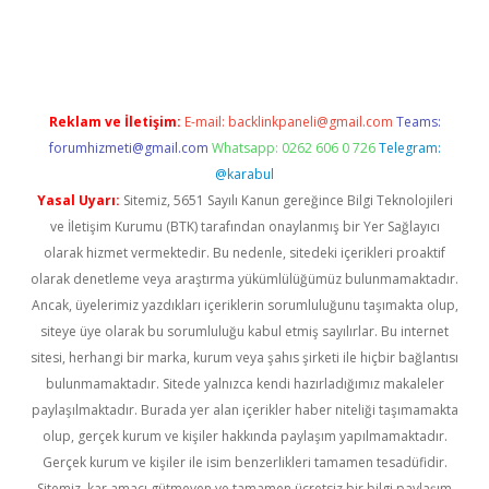
bet yeni giriş
Betexper giriş adresi güncellendi
betexper.xyz
m 
Reklam ve İletişim:
E-mail:
backlinkpaneli@gmail.com
Teams:
forumhizmeti@gmail.com
Whatsapp: 0262 606 0 726
Telegram:
@karabul
Yasal Uyarı:
Sitemiz, 5651 Sayılı Kanun gereğince Bilgi Teknolojileri
ve İletişim Kurumu (BTK) tarafından onaylanmış bir Yer Sağlayıcı
olarak hizmet vermektedir. Bu nedenle, sitedeki içerikleri proaktif
olarak denetleme veya araştırma yükümlülüğümüz bulunmamaktadır.
Ancak, üyelerimiz yazdıkları içeriklerin sorumluluğunu taşımakta olup,
siteye üye olarak bu sorumluluğu kabul etmiş sayılırlar. Bu internet
sitesi, herhangi bir marka, kurum veya şahıs şirketi ile hiçbir bağlantısı
bulunmamaktadır. Sitede yalnızca kendi hazırladığımız makaleler
paylaşılmaktadır. Burada yer alan içerikler haber niteliği taşımamakta
olup, gerçek kurum ve kişiler hakkında paylaşım yapılmamaktadır.
Gerçek kurum ve kişiler ile isim benzerlikleri tamamen tesadüfidir.
Sitemiz, kar amacı gütmeyen ve tamamen ücretsiz bir bilgi paylaşım