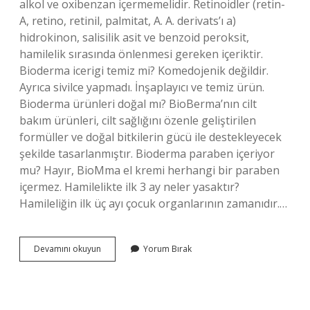
alkol ve oxibenzan içermemelidir. Retinoidler (retin-
A, retino, retinil, palmitat, A. A. derivats’ı a)
hidrokinon, salisilik asit ve benzoid peroksit,
hamilelik sırasında önlenmesi gereken içeriktir.
Bioderma icerigi temiz mi? Komedojenik değildir.
Ayrıca sivilce yapmadı. İnşaplayıcı ve temiz ürün.
Bioderma ürünleri doğal mı? BioBerma’nın cilt
bakım ürünleri, cilt sağlığını özenle geliştirilen
formüller ve doğal bitkilerin gücü ile destekleyecek
şekilde tasarlanmıştır. Bioderma paraben içeriyor
mu? Hayır, BioMma el kremi herhangi bir paraben
içermez. Hamilelikte ilk 3 ay neler yasaktır?
Hamileliğin ilk üç ayı çocuk organlarının zamanıdır.…
Bioderma
Devamını okuyun
Yorum Bırak
Ürünleri
Hamilelikte
Kullanılır
Mı