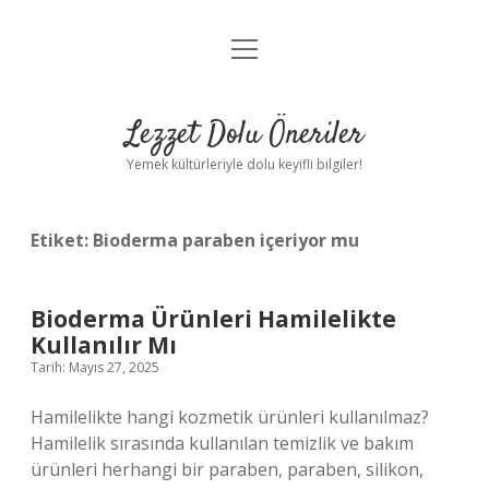
menüyü
Anasayfa
aç
Gizlilik Politikası
Lezzet Dolu Öneriler
Yasal Uyarı
Yemek kültürleriyle dolu keyifli bilgiler!
Hakkımızda
Etiket:
Bioderma paraben içeriyor mu
Bioderma Ürünleri Hamilelikte
Kullanılır Mı
Tarih: Mayıs 27, 2025
Hamilelikte hangi kozmetik ürünleri kullanılmaz?
Hamilelik sırasında kullanılan temizlik ve bakım
ürünleri herhangi bir paraben, paraben, silikon,