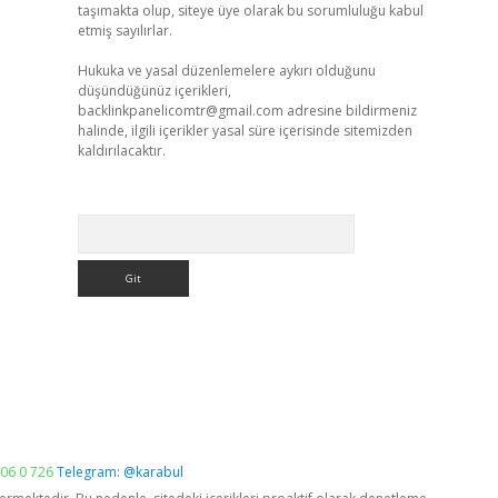
taşımakta olup, siteye üye olarak bu sorumluluğu kabul
etmiş sayılırlar.
Hukuka ve yasal düzenlemelere aykırı olduğunu
düşündüğünüz içerikleri,
backlinkpanelicomtr@gmail.com
adresine bildirmeniz
halinde, ilgili içerikler yasal süre içerisinde sitemizden
kaldırılacaktır.
Arama
06 0 726
Telegram: @karabul