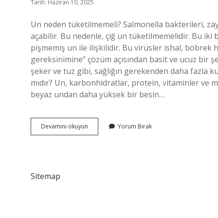
Tarih: Haziran 10, 2025
Un neden tüketilmemeli? Salmonella bakterileri, zayı
açabilir. Bu nedenle, çiğ un tüketilmemelidir. Bu iki 
pişmemiş un ile ilişkilidir. Bu virüsler ishal, böbrek 
gereksinimine” çözüm açısından basit ve ucuz bir şe
şeker ve tuz gibi, sağlığın gerekenden daha fazla kull
mıdır? Un, karbonhidratlar, protein, vitaminler ve mi
beyaz undan daha yüksek bir besin…
Un
Devamını okuyun
Yorum Bırak
Neden
Sağlıksız
Sitemap