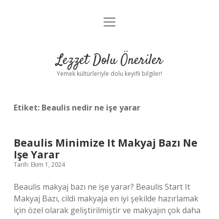
menüyü
Anasayfa
aç
Gizlilik Politikası
Lezzet Dolu Öneriler
Yasal Uyarı
Yemek kültürleriyle dolu keyifli bilgiler!
Hakkımızda
Etiket:
Beaulis nedir ne işe yarar
Beaulis Minimize It Makyaj Bazı Ne
Işe Yarar
Tarih: Ekim 1, 2024
Beaulis makyaj bazı ne işe yarar? Beaulis Start It
Makyaj Bazı, cildi makyaja en iyi şekilde hazırlamak
için özel olarak geliştirilmiştir ve makyajın çok daha