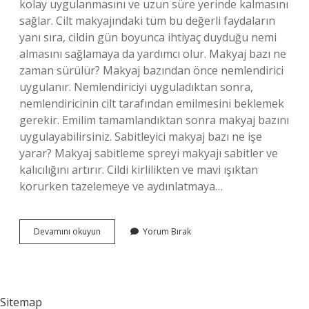
kolay uygulanmasını ve uzun süre yerinde kalmasını
sağlar. Cilt makyajındaki tüm bu değerli faydaların
yanı sıra, cildin gün boyunca ihtiyaç duyduğu nemi
almasını sağlamaya da yardımcı olur. Makyaj bazı ne
zaman sürülür? Makyaj bazından önce nemlendirici
uygulanır. Nemlendiriciyi uyguladıktan sonra,
nemlendiricinin cilt tarafından emilmesini beklemek
gerekir. Emilim tamamlandıktan sonra makyaj bazını
uygulayabilirsiniz. Sabitleyici makyaj bazı ne işe
yarar? Makyaj sabitleme spreyi makyajı sabitler ve
kalıcılığını artırır. Cildi kirlilikten ve mavi ışıktan
korurken tazelemeye ve aydınlatmaya…
Beaulis
Devamını okuyun
Yorum Bırak
Minimize
It
Makyaj
Bazı
Ne
Sitemap
Işe