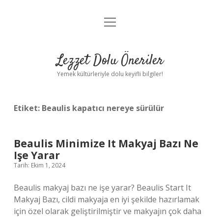
menüyü
Anasayfa
aç
Gizlilik Politikası
Lezzet Dolu Öneriler
Yasal Uyarı
Yemek kültürleriyle dolu keyifli bilgiler!
Hakkımızda
Etiket:
Beaulis kapatıcı nereye sürülür
Beaulis Minimize It Makyaj Bazı Ne
Işe Yarar
Tarih: Ekim 1, 2024
Beaulis makyaj bazı ne işe yarar? Beaulis Start It
Makyaj Bazı, cildi makyaja en iyi şekilde hazırlamak
için özel olarak geliştirilmiştir ve makyajın çok daha