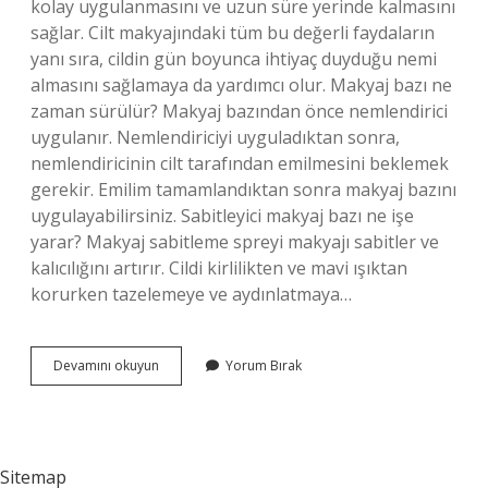
kolay uygulanmasını ve uzun süre yerinde kalmasını
sağlar. Cilt makyajındaki tüm bu değerli faydaların
yanı sıra, cildin gün boyunca ihtiyaç duyduğu nemi
almasını sağlamaya da yardımcı olur. Makyaj bazı ne
zaman sürülür? Makyaj bazından önce nemlendirici
uygulanır. Nemlendiriciyi uyguladıktan sonra,
nemlendiricinin cilt tarafından emilmesini beklemek
gerekir. Emilim tamamlandıktan sonra makyaj bazını
uygulayabilirsiniz. Sabitleyici makyaj bazı ne işe
yarar? Makyaj sabitleme spreyi makyajı sabitler ve
kalıcılığını artırır. Cildi kirlilikten ve mavi ışıktan
korurken tazelemeye ve aydınlatmaya…
Beaulis
Devamını okuyun
Yorum Bırak
Minimize
It
Makyaj
Bazı
Ne
Sitemap
Işe