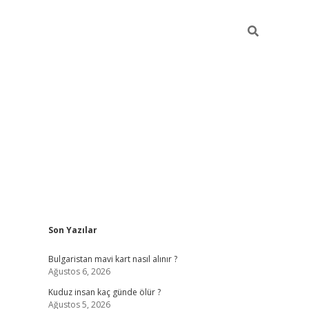
Sidebar
Son Yazılar
betci
vdcasino mobil giriş
ilbet casino
ilbet yeni
Bulgaristan mavi kart nasıl alınır ?
Ağustos 6, 2026
Kuduz insan kaç günde ölür ?
Ağustos 5, 2026