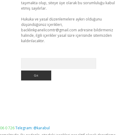
taşımakta olup, siteye üye olarak bu sorumluluğu kabul
etmiş sayılırlar.
Hukuka ve yasal düzenlemelere aykırı olduğunu
düşündüğünüz içerikleri,
backlinkpanelicomtr@gmail.com
adresine bildirmeniz
halinde, ilgili içerikler yasal süre içerisinde sitemizden
kaldırılacaktır.
Arama
06 0 726
Telegram: @karabul