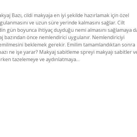
kyaj Bazı, cildi makyaja en iyi şekilde hazırlamak için özel
ygulanmasını ve uzun süre yerinde kalmasını sağlar. Cilt
cildin gün boyunca ihtiyaç duyduğu nemi almasını sağlamaya d
j bazından önce nemlendirici uygulanır. Nemlendiriciyi
n emilmesini beklemek gerekir. Emilim tamamlandıktan sonra
 bazı ne işe yarar? Makyaj sabitleme spreyi makyajı sabitler v
n korurken tazelemeye ve aydınlatmaya…