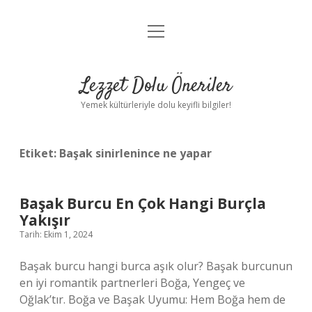
menüyü
Anasayfa
aç
Gizlilik Politikası
Lezzet Dolu Öneriler
Yasal Uyarı
Yemek kültürleriyle dolu keyifli bilgiler!
Hakkımızda
Etiket:
Başak sinirlenince ne yapar
Başak Burcu En Çok Hangi Burçla
Yakışır
Tarih: Ekim 1, 2024
Başak burcu hangi burca aşık olur? Başak burcunun
en iyi romantik partnerleri Boğa, Yengeç ve
Oğlak’tır. Boğa ve Başak Uyumu: Hem Boğa hem de