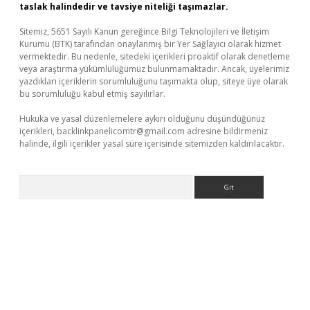
taslak halindedir ve tavsiye niteliği taşımazlar.
Sitemiz, 5651 Sayılı Kanun gereğince Bilgi Teknolojileri ve İletişim
Kurumu (BTK) tarafından onaylanmış bir Yer Sağlayıcı olarak hizmet
vermektedir. Bu nedenle, sitedeki içerikleri proaktif olarak denetleme
veya araştırma yükümlülüğümüz bulunmamaktadır. Ancak, üyelerimiz
yazdıkları içeriklerin sorumluluğunu taşımakta olup, siteye üye olarak
bu sorumluluğu kabul etmiş sayılırlar.
Hukuka ve yasal düzenlemelere aykırı olduğunu düşündüğünüz
içerikleri,
backlinkpanelicomtr@gmail.com
adresine bildirmeniz
halinde, ilgili içerikler yasal süre içerisinde sitemizden kaldırılacaktır.
Arama
il giriş
ilbet casino
ilbet yeni giriş
Betexper giriş adresi günce