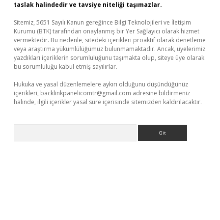
taslak halindedir ve tavsiye niteliği taşımazlar.
Sitemiz, 5651 Sayılı Kanun gereğince Bilgi Teknolojileri ve İletişim
Kurumu (BTK) tarafından onaylanmış bir Yer Sağlayıcı olarak hizmet
vermektedir. Bu nedenle, sitedeki içerikleri proaktif olarak denetleme
veya araştırma yükümlülüğümüz bulunmamaktadır. Ancak, üyelerimiz
yazdıkları içeriklerin sorumluluğunu taşımakta olup, siteye üye olarak
bu sorumluluğu kabul etmiş sayılırlar.
Hukuka ve yasal düzenlemelere aykırı olduğunu düşündüğünüz
içerikleri,
backlinkpanelicomtr@gmail.com
adresine bildirmeniz
halinde, ilgili içerikler yasal süre içerisinde sitemizden kaldırılacaktır.
Arama
bet yeni giriş
Betexper giriş adresi güncellendi
betexper.xyz
m 