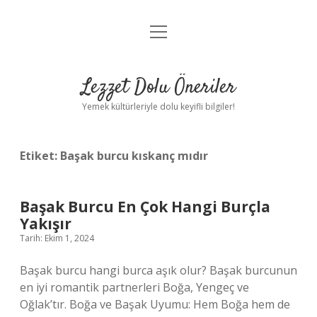
menüyü
Anasayfa
aç
Gizlilik Politikası
Lezzet Dolu Öneriler
Yasal Uyarı
Yemek kültürleriyle dolu keyifli bilgiler!
Hakkımızda
Etiket:
Başak burcu kıskanç mıdır
Başak Burcu En Çok Hangi Burçla
Yakışır
Tarih: Ekim 1, 2024
Başak burcu hangi burca aşık olur? Başak burcunun
en iyi romantik partnerleri Boğa, Yengeç ve
Oğlak’tır. Boğa ve Başak Uyumu: Hem Boğa hem de