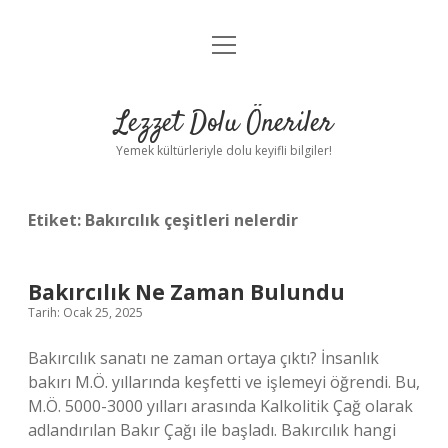
menüyü
Anasayfa
aç
Gizlilik Politikası
Lezzet Dolu Öneriler
Yasal Uyarı
Yemek kültürleriyle dolu keyifli bilgiler!
Hakkımızda
Etiket:
Bakırcılık çeşitleri nelerdir
Bakırcılık Ne Zaman Bulundu
Tarih: Ocak 25, 2025
Bakırcılık sanatı ne zaman ortaya çıktı? İnsanlık
bakırı M.Ö. yıllarında keşfetti ve işlemeyi öğrendi. Bu,
M.Ö. 5000-3000 yılları arasında Kalkolitik Çağ olarak
adlandırılan Bakır Çağı ile başladı. Bakırcılık hangi