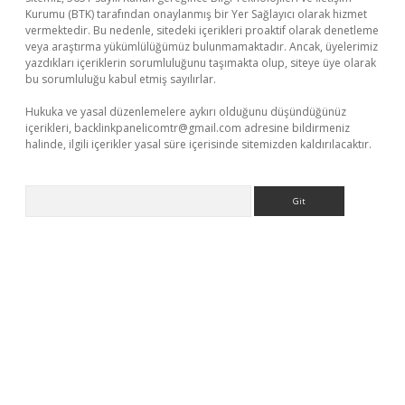
Kurumu (BTK) tarafından onaylanmış bir Yer Sağlayıcı olarak hizmet
vermektedir. Bu nedenle, sitedeki içerikleri proaktif olarak denetleme
veya araştırma yükümlülüğümüz bulunmamaktadır. Ancak, üyelerimiz
yazdıkları içeriklerin sorumluluğunu taşımakta olup, siteye üye olarak
bu sorumluluğu kabul etmiş sayılırlar.
Hukuka ve yasal düzenlemelere aykırı olduğunu düşündüğünüz
içerikleri,
backlinkpanelicomtr@gmail.com
adresine bildirmeniz
halinde, ilgili içerikler yasal süre içerisinde sitemizden kaldırılacaktır.
Arama
bet yeni giriş
Betexper giriş adresi güncellendi
betexper.xyz
m 