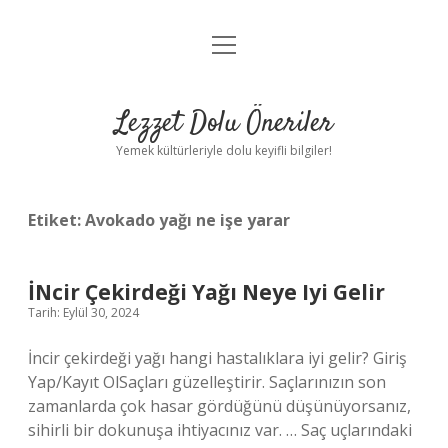
menüyü
Anasayfa
aç
Gizlilik Politikası
Lezzet Dolu Öneriler
Yasal Uyarı
Yemek kültürleriyle dolu keyifli bilgiler!
Hakkımızda
Etiket:
Avokado yağı ne işe yarar
İNcir Çekirdeği Yağı Neye Iyi Gelir
Tarih: Eylül 30, 2024
İncir çekirdeği yağı hangi hastalıklara iyi gelir? Giriş
Yap/Kayıt OlSaçları güzelleştirir. Saçlarınızın son
zamanlarda çok hasar gördüğünü düşünüyorsanız,
sihirli bir dokunuşa ihtiyacınız var. … Saç uçlarındaki