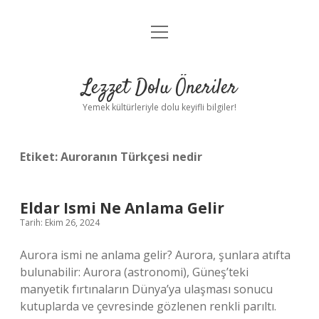
menüyü
Anasayfa
aç
Gizlilik Politikası
Lezzet Dolu Öneriler
Yasal Uyarı
Yemek kültürleriyle dolu keyifli bilgiler!
Hakkımızda
Etiket:
Auroranın Türkçesi nedir
Eldar Ismi Ne Anlama Gelir
Tarih: Ekim 26, 2024
Aurora ismi ne anlama gelir? Aurora, şunlara atıfta
bulunabilir: Aurora (astronomi), Güneş’teki
manyetik fırtınaların Dünya’ya ulaşması sonucu
kutuplarda ve çevresinde gözlenen renkli parıltı.