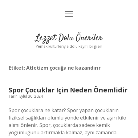
menüyü
Anasayfa
aç
Gizlilik Politikası
Lezzet Dolu Öneriler
Yasal Uyarı
Yemek kültürleriyle dolu keyifli bilgiler!
Hakkımızda
Etiket:
Atletizm çocuğa ne kazandırır
Spor Çocuklar Için Neden Önemlidir
Tarih: Eylül 30, 2024
Spor çocuklara ne katar? Spor yapan çocukların
fiziksel sağlıkları olumlu yönde etkilenir ve aşırı kilo
alımı önlenir. Spor, çocuklarda sadece kemik
yoğunluğunu artırmakla kalmaz, aynı zamanda