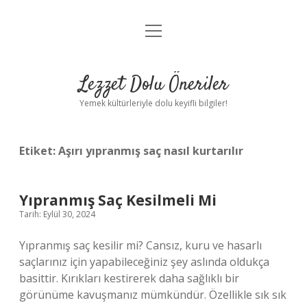
menüyü
Anasayfa
aç
Gizlilik Politikası
Lezzet Dolu Öneriler
Yasal Uyarı
Yemek kültürleriyle dolu keyifli bilgiler!
Hakkımızda
Etiket:
Aşırı yıpranmış saç nasıl kurtarılır
Yıpranmış Saç Kesilmeli Mi
Tarih: Eylül 30, 2024
Yıpranmış saç kesilir mi? Cansız, kuru ve hasarlı
saçlarınız için yapabileceğiniz şey aslında oldukça
basittir. Kırıkları kestirerek daha sağlıklı bir
görünüme kavuşmanız mümkündür. Özellikle sık sık