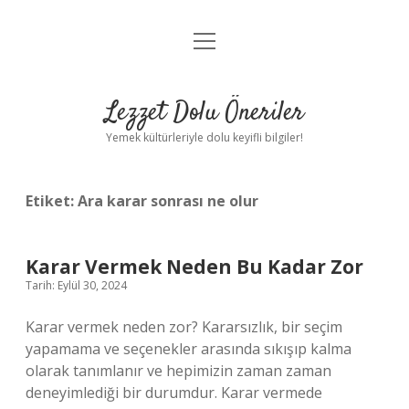
menüyü
Anasayfa
aç
Gizlilik Politikası
Lezzet Dolu Öneriler
Yasal Uyarı
Yemek kültürleriyle dolu keyifli bilgiler!
Hakkımızda
Etiket:
Ara karar sonrası ne olur
Karar Vermek Neden Bu Kadar Zor
Tarih: Eylül 30, 2024
Karar vermek neden zor? Kararsızlık, bir seçim
yapamama ve seçenekler arasında sıkışıp kalma
olarak tanımlanır ve hepimizin zaman zaman
deneyimlediği bir durumdur. Karar vermede