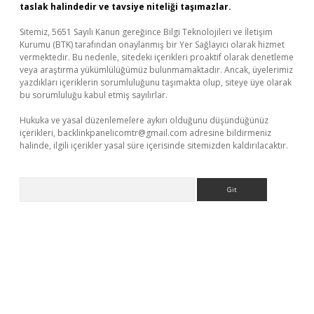
taslak halindedir ve tavsiye niteliği taşımazlar.
Sitemiz, 5651 Sayılı Kanun gereğince Bilgi Teknolojileri ve İletişim
Kurumu (BTK) tarafından onaylanmış bir Yer Sağlayıcı olarak hizmet
vermektedir. Bu nedenle, sitedeki içerikleri proaktif olarak denetleme
veya araştırma yükümlülüğümüz bulunmamaktadır. Ancak, üyelerimiz
yazdıkları içeriklerin sorumluluğunu taşımakta olup, siteye üye olarak
bu sorumluluğu kabul etmiş sayılırlar.
Hukuka ve yasal düzenlemelere aykırı olduğunu düşündüğünüz
içerikleri,
backlinkpanelicomtr@gmail.com
adresine bildirmeniz
halinde, ilgili içerikler yasal süre içerisinde sitemizden kaldırılacaktır.
Arama
bet yeni giriş
Betexper giriş adresi güncellendi
betexper.xyz
m 