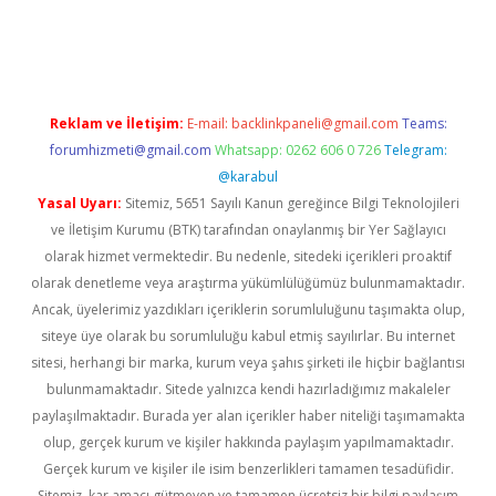
 mobil giriş
ilbet casino
ilbet yeni giriş
Betexper giriş adresi 
Reklam ve İletişim:
E-mail:
backlinkpaneli@gmail.com
Teams:
forumhizmeti@gmail.com
Whatsapp: 0262 606 0 726
Telegram:
@karabul
Yasal Uyarı:
Sitemiz, 5651 Sayılı Kanun gereğince Bilgi Teknolojileri
ve İletişim Kurumu (BTK) tarafından onaylanmış bir Yer Sağlayıcı
olarak hizmet vermektedir. Bu nedenle, sitedeki içerikleri proaktif
olarak denetleme veya araştırma yükümlülüğümüz bulunmamaktadır.
Ancak, üyelerimiz yazdıkları içeriklerin sorumluluğunu taşımakta olup,
siteye üye olarak bu sorumluluğu kabul etmiş sayılırlar. Bu internet
sitesi, herhangi bir marka, kurum veya şahıs şirketi ile hiçbir bağlantısı
bulunmamaktadır. Sitede yalnızca kendi hazırladığımız makaleler
paylaşılmaktadır. Burada yer alan içerikler haber niteliği taşımamakta
olup, gerçek kurum ve kişiler hakkında paylaşım yapılmamaktadır.
Gerçek kurum ve kişiler ile isim benzerlikleri tamamen tesadüfidir.
Sitemiz, kar amacı gütmeyen ve tamamen ücretsiz bir bilgi paylaşım