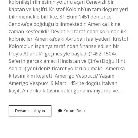
kolonileştirilmesinin yolunu açan Cenevizli bir
kaptan ve kaşifti. Kristof Kolomb’un tam doğum yeri
bilinmemekle birlikte, 31 Ekim 1451’den önce
Cenova’da doğduğu bilinmektedir. Amerika ilk ne
zaman keşfedildi? Devletleri tarafından korunan ilk
koloniciler. Amerika’daki Avrupalı ​​faaliyetleri, Kristof
Kolomb’un İspanya tarafından finanse edilen bir
filoyla Atlantik’i geçmesiyle başladı (1492-1504).
Seferin gerçek amacı Hindistan ve Çin’e (Doğu Hint
Adaları) yeni deniz ticaret yolları bulmaktı. Amerika
kıtasını kim keşfetti Amerigo Vespucci? Yaşam
Amerigo Vespucci 9 Mart 1454’te doğdu. İtalyan
kaşif, Amerika kıtasını bulduğuna inanıyordu ve…
Amerika
Devamını okuyun
Yorum Bırak
Kıtasını
Ilk
Kim
Keşfetti