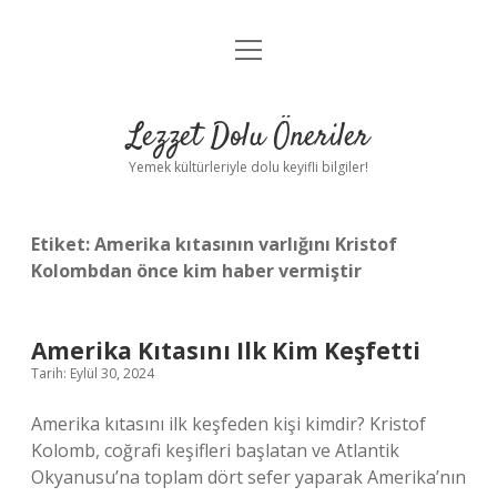
menüyü
Anasayfa
aç
Gizlilik Politikası
Lezzet Dolu Öneriler
Yasal Uyarı
Yemek kültürleriyle dolu keyifli bilgiler!
Hakkımızda
Etiket:
Amerika kıtasının varlığını Kristof
Kolombdan önce kim haber vermiştir
Amerika Kıtasını Ilk Kim Keşfetti
Tarih: Eylül 30, 2024
Amerika kıtasını ilk keşfeden kişi kimdir? Kristof
Kolomb, coğrafi keşifleri başlatan ve Atlantik
Okyanusu’na toplam dört sefer yaparak Amerika’nın