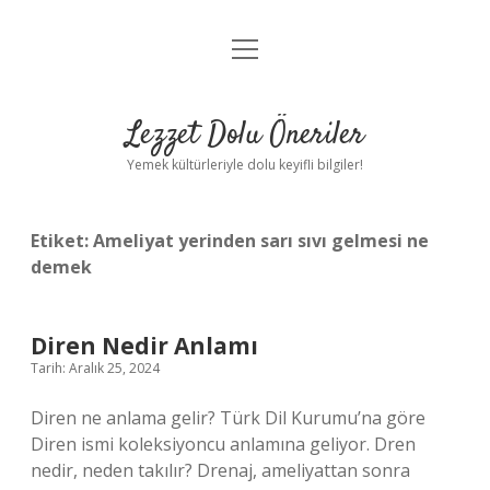
menüyü
Anasayfa
aç
Gizlilik Politikası
Lezzet Dolu Öneriler
Yasal Uyarı
Yemek kültürleriyle dolu keyifli bilgiler!
Hakkımızda
Etiket:
Ameliyat yerinden sarı sıvı gelmesi ne
demek
Diren Nedir Anlamı
Tarih: Aralık 25, 2024
Diren ne anlama gelir? Türk Dil Kurumu’na göre
Diren ismi koleksiyoncu anlamına geliyor. Dren
nedir, neden takılır? Drenaj, ameliyattan sonra