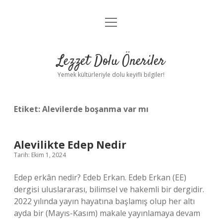
menüyü
Anasayfa
aç
Gizlilik Politikası
Lezzet Dolu Öneriler
Yasal Uyarı
Yemek kültürleriyle dolu keyifli bilgiler!
Hakkımızda
Etiket:
Alevilerde boşanma var mı
Alevilikte Edep Nedir
Tarih: Ekim 1, 2024
Edep erkân nedir? Edeb Erkan. Edeb Erkan (EE)
dergisi uluslararası, bilimsel ve hakemli bir dergidir.
2022 yılında yayın hayatına başlamış olup her altı
ayda bir (Mayıs-Kasım) makale yayınlamaya devam