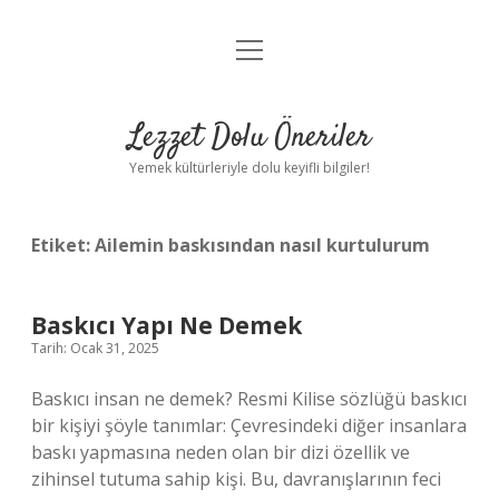
menüyü
Anasayfa
aç
Gizlilik Politikası
Lezzet Dolu Öneriler
Yasal Uyarı
Yemek kültürleriyle dolu keyifli bilgiler!
Hakkımızda
Etiket:
Ailemin baskısından nasıl kurtulurum
Baskıcı Yapı Ne Demek
Tarih: Ocak 31, 2025
Baskıcı insan ne demek? Resmi Kilise sözlüğü baskıcı
bir kişiyi şöyle tanımlar: Çevresindeki diğer insanlara
baskı yapmasına neden olan bir dizi özellik ve
zihinsel tutuma sahip kişi. Bu, davranışlarının feci