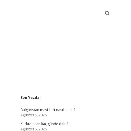
Sidebar
Son Yazılar
betci
vdcasino mobil giriş
ilbet casino
ilbet yen
Bulgaristan mavi kart nasıl alınır ?
Ağustos 6, 2026
Kuduz insan kaç günde ölür ?
Ağustos 5, 2026