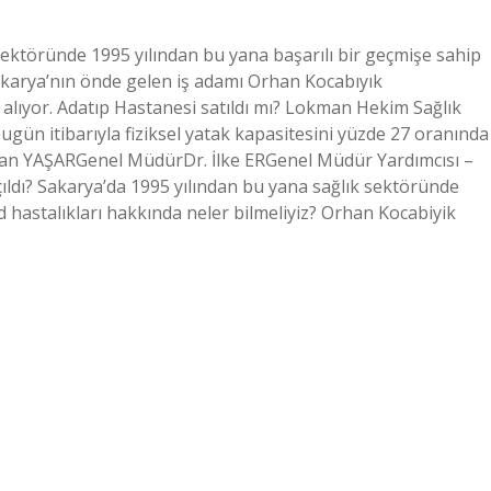
sektöründe 1995 yılından bu yana başarılı bir geçmişe sahip
akarya’nın önde gelen iş adamı Orhan Kocabıyık
alıyor. Adatıp Hastanesi satıldı mı? Lokman Hekim Sağlık
ugün itibarıyla fiziksel yatak kapasitesini yüzde 27 oranında
Ozan YAŞARGenel MüdürDr. İlke ERGenel Müdür Yardımcısı –
çıldı? Sakarya’da 1995 yılından bu yana sağlık sektöründe
d hastalıkları hakkında neler bilmeliyiz? Orhan Kocabiyik