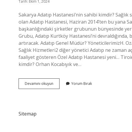
Tarih: Ekim 1, 2024
Sakarya Adatıp Hastanesi’nin sahibi kimdir? Sağlık 
olan Adatıp Hastanesi, Haziran 2014’ten bu yana S
başkanlığındaki şirketler grubunun bünyesinde yer 
Grubu, Adatıp Kurtköy Hastanesi’ni devraldığında, b
artıracak. Adatıp Genel Müdür? YöneticilerimizH. 
Sağlık Hizmetleri2 diğer yönetici Adatıp ne zaman a
faaliyet gösteren Özel Adatıp Hastanesi yeni… Tiroi
kimdir? Orhan Kocabıyık ve…
Orhan
Devamını okuyun
Yorum Bırak
Kocabiyik
Kim
Sitemap