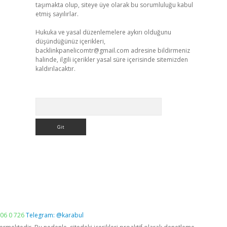
taşımakta olup, siteye üye olarak bu sorumluluğu kabul
etmiş sayılırlar.
Hukuka ve yasal düzenlemelere aykırı olduğunu
düşündüğünüz içerikleri,
backlinkpanelicomtr@gmail.com
adresine bildirmeniz
halinde, ilgili içerikler yasal süre içerisinde sitemizden
kaldırılacaktır.
Arama
06 0 726
Telegram: @karabul