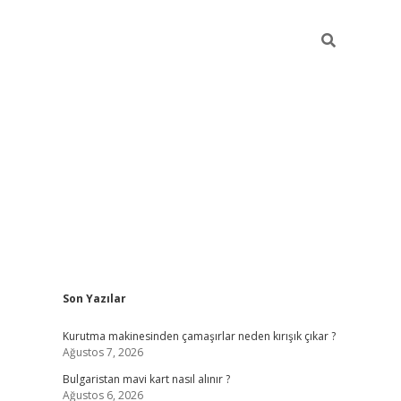
Sidebar
Son Yazılar
betci
vdcasino mobil giriş
ilbet casino
ilbet yeni 
Kurutma makinesinden çamaşırlar neden kırışık çıkar ?
Ağustos 7, 2026
Bulgaristan mavi kart nasıl alınır ?
Ağustos 6, 2026