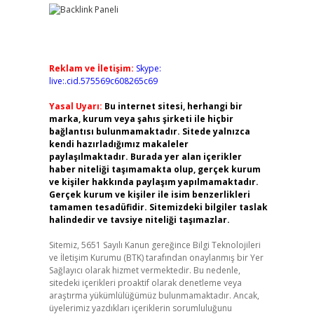
Reklam ve İletişim:
Skype:
live:.cid.575569c608265c69
Yasal Uyarı:
Bu internet sitesi, herhangi bir
marka, kurum veya şahıs şirketi ile hiçbir
bağlantısı bulunmamaktadır. Sitede yalnızca
kendi hazırladığımız makaleler
paylaşılmaktadır. Burada yer alan içerikler
haber niteliği taşımamakta olup, gerçek kurum
ve kişiler hakkında paylaşım yapılmamaktadır.
Gerçek kurum ve kişiler ile isim benzerlikleri
tamamen tesadüfidir. Sitemizdeki bilgiler taslak
halindedir ve tavsiye niteliği taşımazlar.
Sitemiz, 5651 Sayılı Kanun gereğince Bilgi Teknolojileri
ve İletişim Kurumu (BTK) tarafından onaylanmış bir Yer
Sağlayıcı olarak hizmet vermektedir. Bu nedenle,
sitedeki içerikleri proaktif olarak denetleme veya
araştırma yükümlülüğümüz bulunmamaktadır. Ancak,
üyelerimiz yazdıkları içeriklerin sorumluluğunu