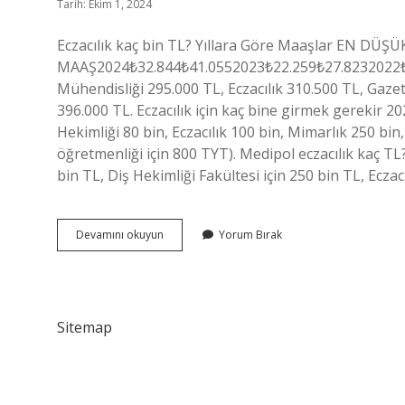
Tarih: Ekim 1, 2024
Eczacılık kaç bin TL? Yıllara Göre Maaşlar EN DÜ
MAAŞ2024₺32.844₺41.0552023₺22.259₺27.8232022₺9.2
Mühendisliği 295.000 TL, Eczacılık 310.500 TL, Gazet
396.000 TL. Eczacılık için kaç bine girmek gerekir 
Hekimliği 80 bin, Eczacılık 100 bin, Mimarlık 250 b
öğretmenliği için 800 TYT). Medipol eczacılık kaç TL?
bin TL, Diş Hekimliği Fakültesi için 250 bin TL, Ecza
Eczacılık
Devamını okuyun
Yorum Bırak
Ücreti
Ne
Kadar
Sitemap