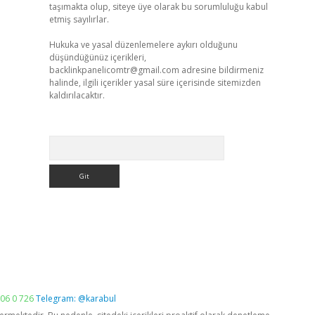
taşımakta olup, siteye üye olarak bu sorumluluğu kabul
etmiş sayılırlar.
Hukuka ve yasal düzenlemelere aykırı olduğunu
düşündüğünüz içerikleri,
backlinkpanelicomtr@gmail.com
adresine bildirmeniz
halinde, ilgili içerikler yasal süre içerisinde sitemizden
kaldırılacaktır.
Arama
06 0 726
Telegram: @karabul