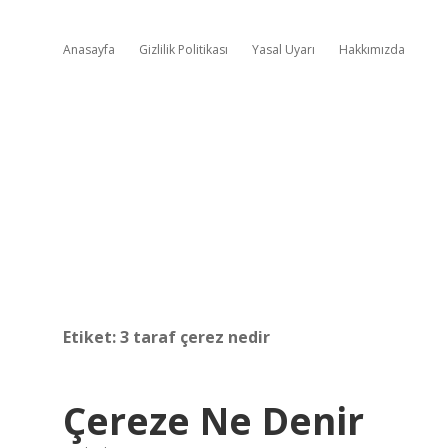
Anasayfa
Gizlilik Politikası
Yasal Uyarı
Hakkımızda
Etiket:
3 taraf çerez nedir
Çereze Ne Denir