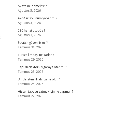
Avaza ne demektir ?
Ağustos 5, 2026
Akciğer solunum yapar mı ?
Ağustos 3, 2026
z
530 hangi otobüs ?
Ağustos 3, 2026
k
Scratch güvenilir mi ?
Temmuz 31, 2026
Turkcell maaşı ne kadar ?
Temmuz 29, 2026
Kapı dedektörü sigaraya öter mi ?
Temmuz 25, 2026
Bir dersten FF alınca ne olur ?
Temmuz 25, 2026
Hisseli tapuyu satmak için ne yapmalı ?
Temmuz 22, 2026