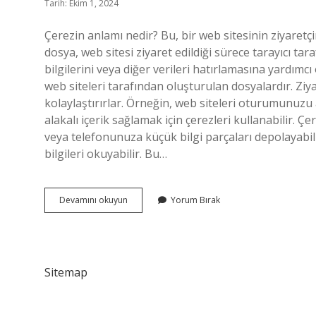
Tarih: Ekim 1, 2024
Çerezin anlamı nedir? Bu, bir web sitesinin ziyaretç
dosya, web sitesi ziyaret edildiği sürece tarayıcı tar
bilgilerini veya diğer verileri hatırlamasına yardımcı
web siteleri tarafından oluşturulan dosyalardır. Ziyar
kolaylaştırırlar. Örneğin, web siteleri oturumunuzu a
alakalı içerik sağlamak için çerezleri kullanabilir. Çer
veya telefonunuza küçük bilgi parçaları depolayabili
bilgileri okuyabilir. Bu…
Çereze
Devamını okuyun
Yorum Bırak
Ne
Denir
Sitemap