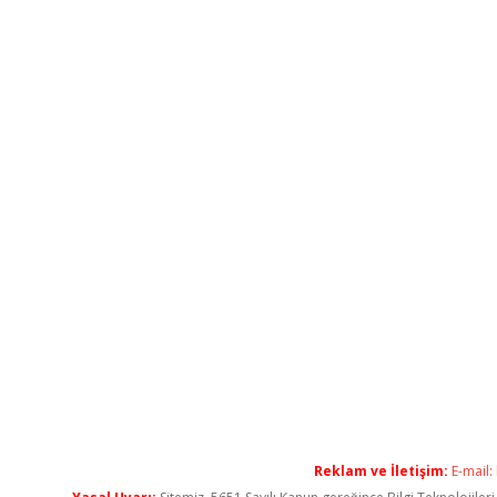
Reklam ve İletişim:
E-mail: