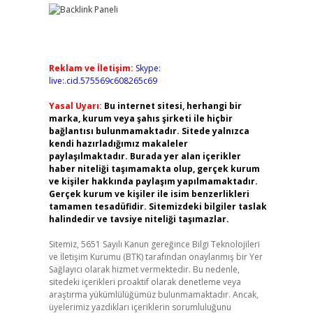
Reklam ve İletişim:
Skype:
live:.cid.575569c608265c69
Yasal Uyarı:
Bu internet sitesi, herhangi bir
marka, kurum veya şahıs şirketi ile hiçbir
bağlantısı bulunmamaktadır. Sitede yalnızca
kendi hazırladığımız makaleler
paylaşılmaktadır. Burada yer alan içerikler
haber niteliği taşımamakta olup, gerçek kurum
ve kişiler hakkında paylaşım yapılmamaktadır.
Gerçek kurum ve kişiler ile isim benzerlikleri
tamamen tesadüfidir. Sitemizdeki bilgiler taslak
halindedir ve tavsiye niteliği taşımazlar.
Sitemiz, 5651 Sayılı Kanun gereğince Bilgi Teknolojileri
ve İletişim Kurumu (BTK) tarafından onaylanmış bir Yer
Sağlayıcı olarak hizmet vermektedir. Bu nedenle,
sitedeki içerikleri proaktif olarak denetleme veya
araştırma yükümlülüğümüz bulunmamaktadır. Ancak,
üyelerimiz yazdıkları içeriklerin sorumluluğunu