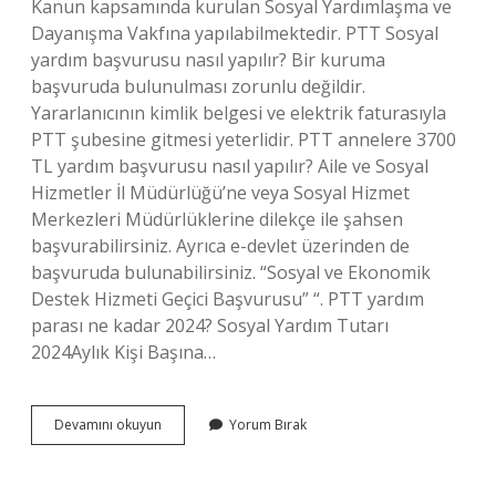
Kanun kapsamında kurulan Sosyal Yardımlaşma ve
Dayanışma Vakfına yapılabilmektedir. PTT Sosyal
yardım başvurusu nasıl yapılır? Bir kuruma
başvuruda bulunulması zorunlu değildir.
Yararlanıcının kimlik belgesi ve elektrik faturasıyla
PTT şubesine gitmesi yeterlidir. PTT annelere 3700
TL yardım başvurusu nasıl yapılır? Aile ve Sosyal
Hizmetler İl Müdürlüğü’ne veya Sosyal Hizmet
Merkezleri Müdürlüklerine dilekçe ile şahsen
başvurabilirsiniz. Ayrıca e-devlet üzerinden de
başvuruda bulunabilirsiniz. “Sosyal ve Ekonomik
Destek Hizmeti Geçici Başvurusu” “. PTT yardım
parası ne kadar 2024? Sosyal Yardım Tutarı
2024Aylık Kişi Başına…
Ptt
Devamını okuyun
Yorum Bırak
7800
Tl
Yardım