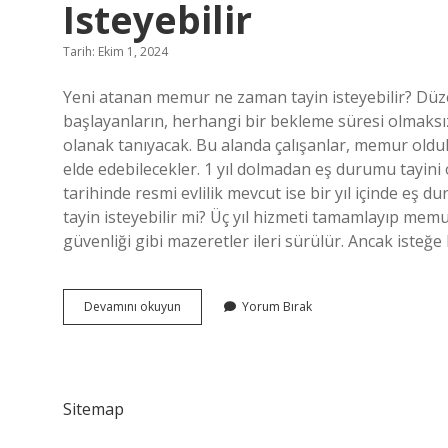
Isteyebilir
Tarih: Ekim 1, 2024
Yeni atanan memur ne zaman tayin isteyebilir? Düz
başlayanların, herhangi bir bekleme süresi olmaksı
olanak tanıyacak. Bu alanda çalışanlar, memur olduk
elde edebilecekler. 1 yıl dolmadan eş durumu tayi
tarihinde resmi evlilik mevcut ise bir yıl içinde eş 
tayin isteyebilir mi? Üç yıl hizmeti tamamlayıp memu
güvenliği gibi mazeretler ileri sürülür. Ancak iste
Ilk
Devamını okuyun
Yorum Bırak
Defa
Atanan
Memur
Ne
Zaman
Sitemap
Tayin
Isteyebilir