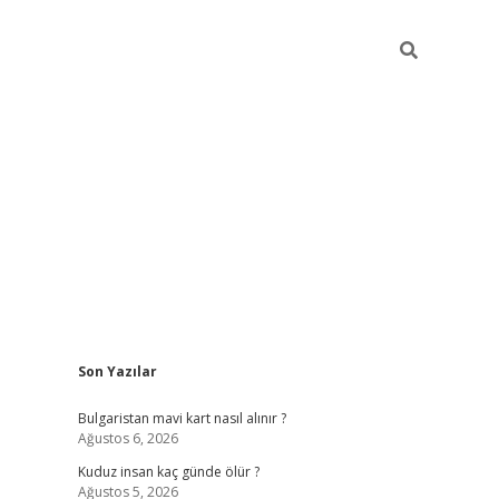
Sidebar
Son Yazılar
betci
vdcasino mobil giriş
ilbet casino
ilbet yeni
Bulgaristan mavi kart nasıl alınır ?
Ağustos 6, 2026
Kuduz insan kaç günde ölür ?
Ağustos 5, 2026