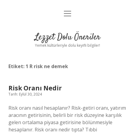
menüyü
Anasayfa
aç
Gizlilik Politikası
Lezzet Dolu Öneriler
Yasal Uyarı
Yemek kültürleriyle dolu keyifli bilgiler!
Hakkımızda
Etiket:
1 R risk ne demek
Risk Oranı Nedir
Tarih: Eylül 30, 2024
Risk oranı nasıl hesaplanır? Risk-getiri oranı, yatırım
aracının getirisinin, belirli bir risk düzeyine karşılık
gelen ortalama piyasa getirisine bölünmesiyle
hesaplanır. Risk oranı nedir tıpta? Tıbbi